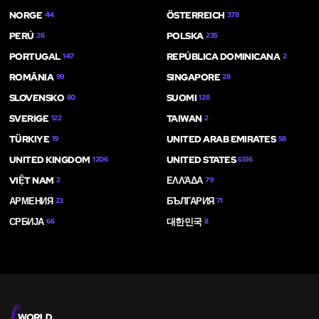
NORGE
ÖSTERREICH
44
378
PERÚ
POLSKA
26
235
PORTUGAL
REPÚBLICA DOMINICANA
147
2
ROMÂNIA
SINGAPORE
99
28
SLOVENSKO
SUOMI
80
128
SVERIGE
TAIWAN
122
2
TÜRKIYE
UNITED ARAB EMIRATES
19
58
UNITED KINGDOM
UNITED STATES
1206
6516
VIỆT NAM
ΕΛΛΆΔΑ
2
79
АРМЕНИЯ
БЪЛГАРИЯ
23
71
СРБИЈА
대한민국
66
8