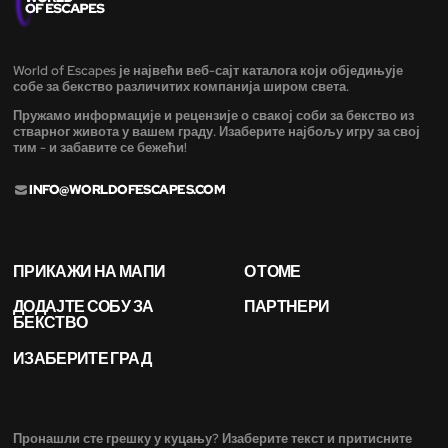
World of Escapes је највећи веб-сајт каталога који обједињује
собе за бекство различитих компанија широм света.
Пружамо информације и рецензије о свакој соби за бекство из
стварног живота у вашем граду. Изаберите најбољу игру за свој
тим - и забавите се бежећи!
INFO@WORLDOFESCAPES.COM
ПРИКАЖИ НА МАПИ
О ТОМЕ
ДОДАЈТЕ СОБУ ЗА
ПАРТНЕРИ
БЕКСТВО
ИЗАБЕРИТЕ ГРАД
Пронашли сте грешку у куцању? Изаберите текст и притисните