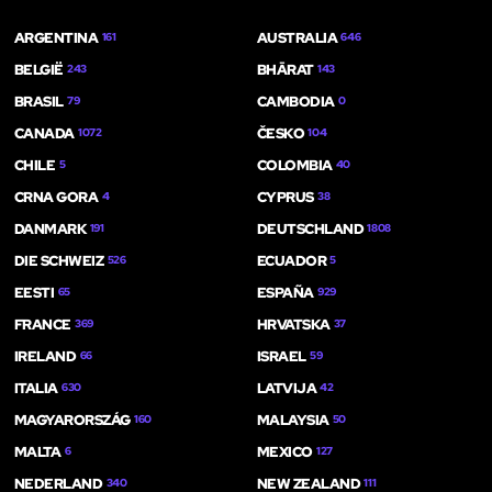
ARGENTINA
AUSTRALIA
161
646
BELGIË
BHĀRAT
243
143
BRASIL
CAMBODIA
79
0
CANADA
ČESKO
1072
104
CHILE
COLOMBIA
5
40
CRNA GORA
CYPRUS
4
38
DANMARK
DEUTSCHLAND
191
1808
DIE SCHWEIZ
ECUADOR
526
5
EESTI
ESPAÑA
65
929
FRANCE
HRVATSKA
369
37
IRELAND
ISRAEL
66
59
ITALIA
LATVIJA
630
42
MAGYARORSZÁG
MALAYSIA
160
50
MALTA
MEXICO
6
127
NEDERLAND
NEW ZEALAND
340
111